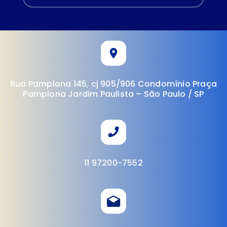
Rua Pamplona 145, cj 905/906 Condomínio Praça
Pamplona Jardim Paulista – São Paulo / SP
11 97200-7552