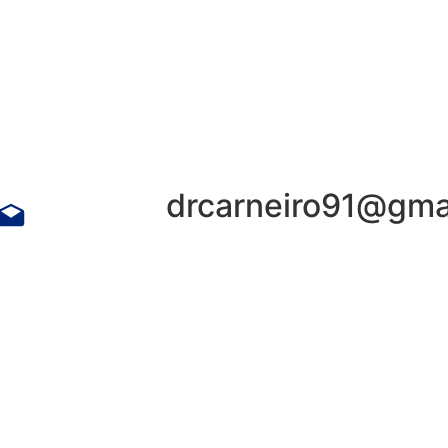
drcarneiro91@gma