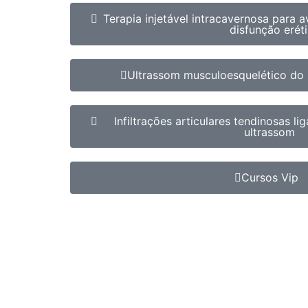
Terapia injetável intracavernosa para 
disfunção eréti
Ultrassom musculoesquelético do
Infiltrações articulares tendinosas l
ultrassom
Cursos Vip