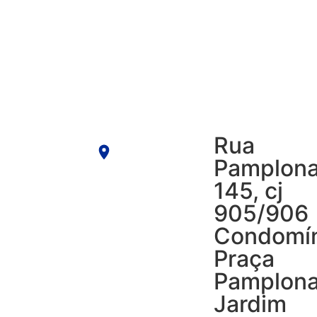
Rua
Pamplon
145, cj
905/906
Condomí
Praça
Pamplon
Jardim