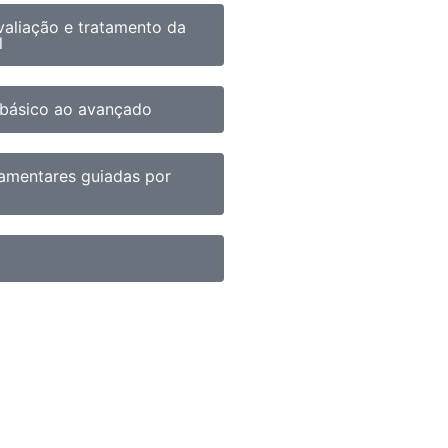
avaliação e tratamento da
l
 básico ao avançado
igamentares guiadas por