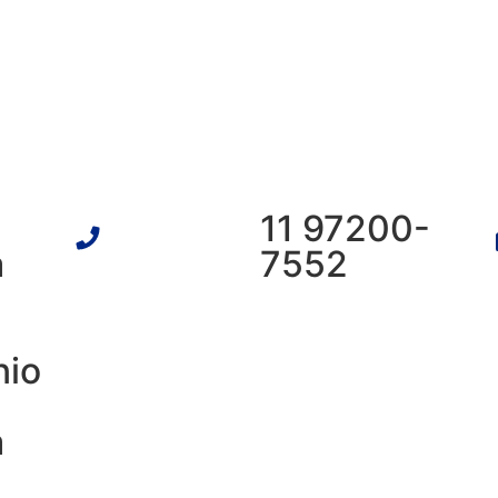
11 97200-
a
7552
nio
a